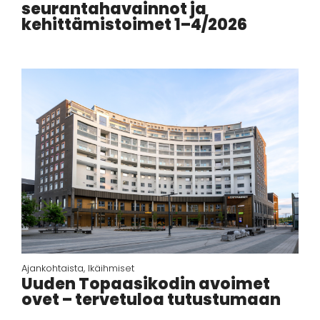
seurantahavainnot ja
kehittämistoimet 1–4/2026
Ajankohtaista
,
Ikäihmiset
Uuden Topaasikodin avoimet
ovet – tervetuloa tutustumaan