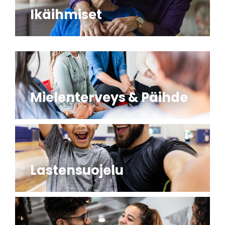
Ikäihmiset
Mielenterveys & Päihde
Lastensuojelu