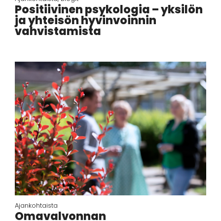
Positiivinen psykologia – yksilön
ja yhteisön hyvinvoinnin
vahvistamista
Ajankohtaista
Omavalvonnan