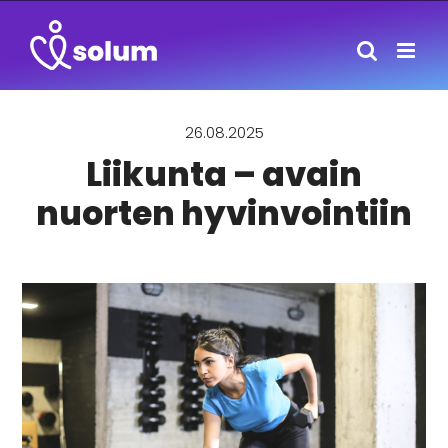
Skip
to
content
26.08.2025
Liikunta – avain
nuorten hyvinvointiin