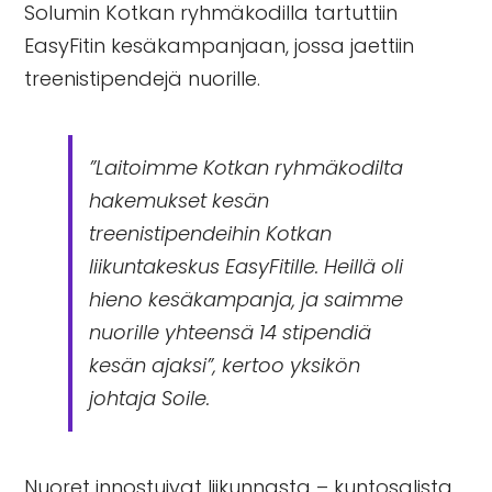
Solumin
Kotkan ryhmäkodilla
tartuttiin
EasyFitin
kesäkampanjaan, jossa jaettiin
treenistipendejä nuorille.
”Laitoimme Kotkan ryhmäkodilta
hakemukset kesän
treenistipendeihin Kotkan
liikuntakeskus EasyFitille. Heillä oli
hieno kesäkampanja, ja saimme
nuorille yhteensä 14 stipendiä
kesän ajaksi”, kertoo yksikön
johtaja Soile.
Nuoret innostuivat liikunnasta – kuntosalista