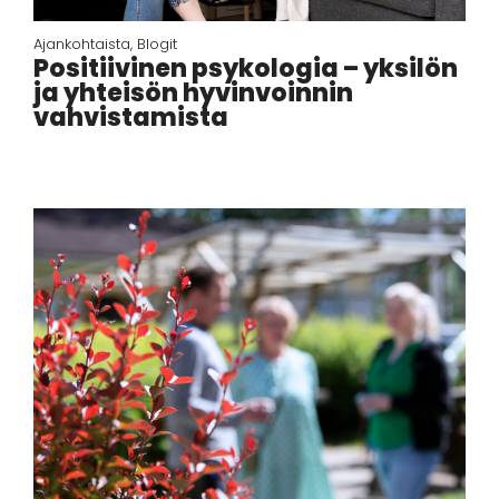
Ajankohtaista
,
Blogit
Positiivinen psykologia – yksilön
ja yhteisön hyvinvoinnin
vahvistamista