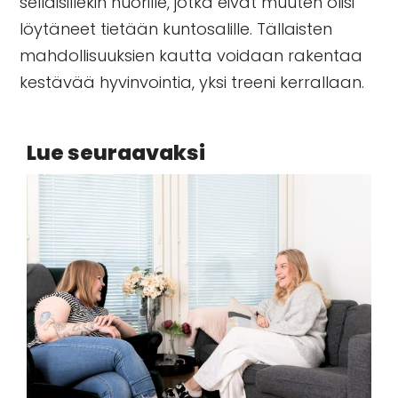
sellaisillekin nuorille, jotka eivät muuten olisi
löytäneet tietään kuntosalille. Tällaisten
mahdollisuuksien kautta voidaan rakentaa
kestävää hyvinvointia, yksi treeni kerrallaan.
Lue seuraavaksi