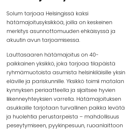
Solum tarjoaa Helsingissä kaksi
hätämajoitusyksikköä, joilla on keskeinen
merkitys asunnottomuuden ehkäisyssä ja
akuutin avun tarjoamisessa.
Lauttasaaren hätämajoitus
on 40-
paikkainen yksikkö, joka tarjoaa tilapäistä
ryhmämuotoista asumista helsinkiläisille yksin
eläville ja pariskunnille. Yksikkö toimii matalan
kynnyksen periaatteella ja sijaitsee hyvien
liikenneyhteyksien varrella. Hätämajoituksen
asukkaille tarjotaan turvallinen paikka levätä
ja huolehtia perustarpeista – mahdollisuus
peseytymiseen, pyykinpesuun, ruoanlaittoon