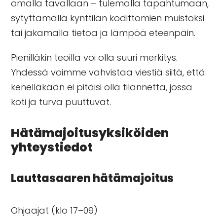
omalla tavallaan – tulemalla tapahtumaan,
sytyttämällä kynttilän kodittomien muistoksi
tai jakamalla tietoa ja lämpöä eteenpäin.
Pienilläkin teoilla voi olla suuri merkitys.
Yhdessä voimme vahvistaa viestiä siitä, että
kenelläkään ei pitäisi olla tilannetta, jossa
koti ja turva puuttuvat.
Hätämajoitusyksiköiden
yhteystiedot
Lauttasaaren hätämajoitus
Ohjaajat (klo 17–09)