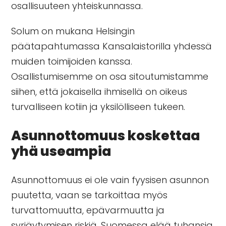
osallisuuteen yhteiskunnassa.
Solum on mukana Helsingin
päätapahtumassa Kansalaistorilla yhdessä
muiden toimijoiden kanssa.
Osallistumisemme on osa sitoutumistamme
siihen, että jokaisella ihmisellä on oikeus
turvalliseen kotiin ja yksilölliseen tukeen.
Asunnottomuus koskettaa
yhä useampia
Asunnottomuus ei ole vain fyysisen asunnon
puutetta, vaan se tarkoittaa myös
turvattomuutta, epävarmuutta ja
syrjäytymisen riskiä. Suomessa elää tuhansia