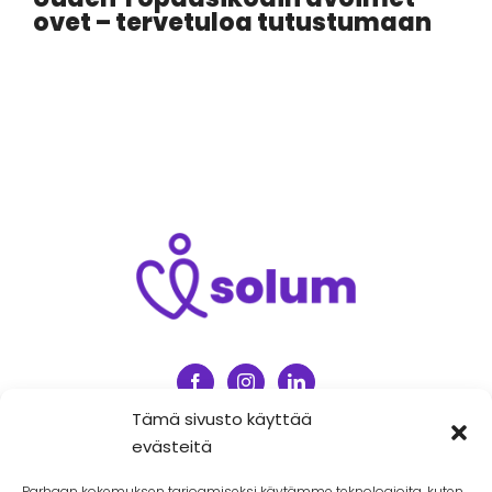
ovet – tervetuloa tutustumaan
Tämä sivusto käyttää
evästeitä
Intranet
Väärinkäytösepäilyjen ilmoituskanava
Parhaan kokemuksen tarjoamiseksi käytämme teknologioita, kuten