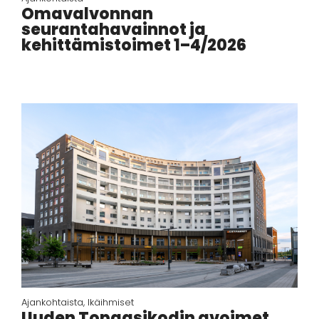
Omavalvonnan
seurantahavainnot ja
kehittämistoimet 1–4/2026
Ajankohtaista
,
Ikäihmiset
Uuden Topaasikodin avoimet