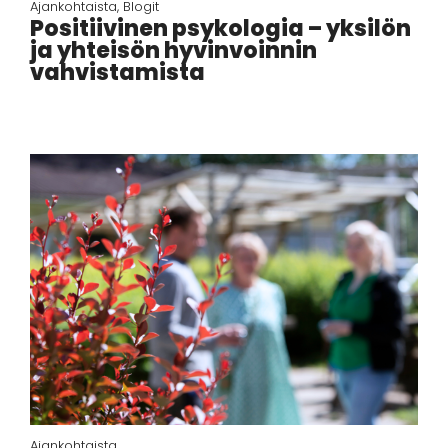
Ajankohtaista
,
Blogit
Positiivinen psykologia – yksilön
ja yhteisön hyvinvoinnin
vahvistamista
Ajankohtaista