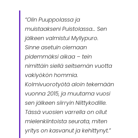
“Olin Puuppolassa ja
muistaakseni Puistolassa… Sen
jälkeen valmistui
Myllypuro
.
Sinne asetuin olemaan
pidemmäksi aikaa – tein
nimittäin siellä seitsemän vuotta
vakiyökön hommia.
Kolmivuorotyötä aloin tekemään
vuonna 2015, ja muutama vuosi
sen jälkeen siirryin
Niittykodille
.
Tässä vuosien varrella on ollut
mielenkiintoista seurata, miten
yritys on kasvanut ja kehittynyt.”