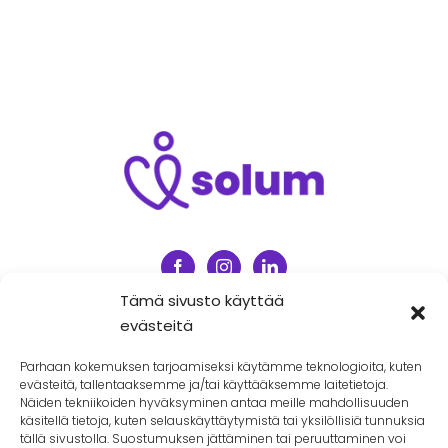
Tämä sivusto käyttää
evästeitä
Intranet
Väärinkäytösepäilyjen ilmoituskanava
Parhaan kokemuksen tarjoamiseksi käytämme teknologioita, kuten
(Whistle blower)
evästeitä, tallentaaksemme ja/tai käyttääksemme laitetietoja.
Näiden tekniikoiden hyväksyminen antaa meille mahdollisuuden
käsitellä tietoja, kuten selauskäyttäytymistä tai yksilöllisiä tunnuksia
tällä sivustolla. Suostumuksen jättäminen tai peruuttaminen voi