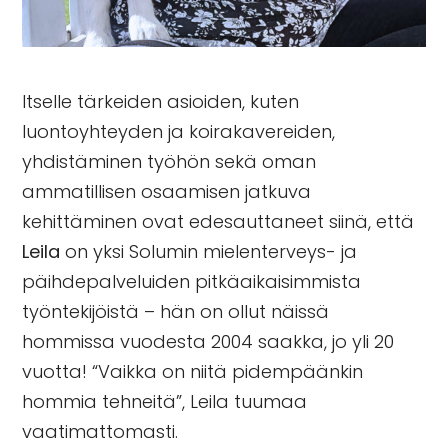
Itselle tärkeiden asioiden, kuten
luontoyhteyden ja koirakavereiden,
yhdistäminen työhön sekä oman
ammatillisen osaamisen jatkuva
kehittäminen ovat edesauttaneet siinä, että
Leila
on yksi Solumin
mielenterveys- ja
päihdepalveluiden
pitkäaikaisimmista
työntekijöistä – hän on ollut näissä
hommissa vuodesta 2004 saakka, jo yli 20
vuotta! “Vaikka on niitä pidempäänkin
hommia tehneitä”, Leila tuumaa
vaatimattomasti.