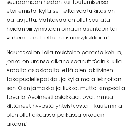
seuraamaan heidän kuntoutumisensa
etenemistä. Kyllä se heiltä saatu kiitos on
paras juttu. Mahtavaa on ollut seurata
heidän siirtymistään omaan asuntoon tai
vähemmän tuettuun asumisyksikköön.”
Naureskellen Leila muistelee parasta kehua,
jonka on uransa aikana saanut: “Sain kuulla
eräältä asiakkaalta, että olen ‘aktiivinen
takapuolellepotkija’, ja kyllä mä allekirjoitan
sen. Olen jämäkkä ja tiukka, mutta lempeällä
tavalla. Avoimesti asiakkaat ovat minua
kiittäneet hyvästä yhteistyöstä – kuulemma
olen ollut oikeassa paikassa oikeaan
aikaan.”