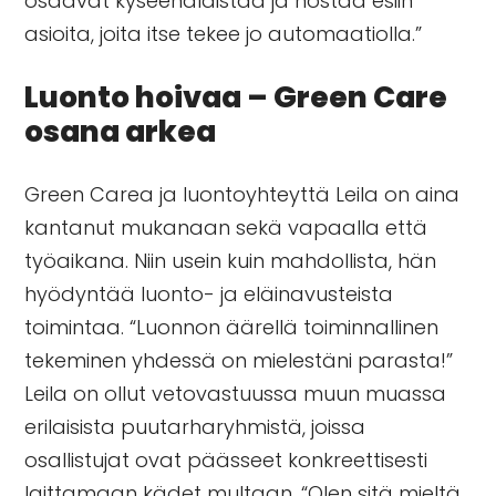
osaavat kyseenalaistaa ja nostaa esiin
asioita, joita itse tekee jo automaatiolla.”
Luonto hoivaa – Green Care
osana arkea
Green Carea ja luontoyhteyttä Leila on aina
kantanut mukanaan sekä vapaalla että
työaikana. Niin usein kuin mahdollista, hän
hyödyntää luonto- ja eläinavusteista
toimintaa. “Luonnon äärellä toiminnallinen
tekeminen yhdessä on mielestäni parasta!”
Leila on ollut vetovastuussa muun muassa
erilaisista puutarharyhmistä, joissa
osallistujat ovat päässeet konkreettisesti
laittamaan kädet multaan. “Olen sitä mieltä,