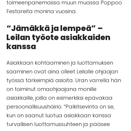
toimeenpanemassa muun muassa
Poppoo
Festareita
monina vuosina.
“Jämäkkä ja lempeä” –
Leilan työote asiakkaiden
kanssa
Asiakkaan kohtaaminen ja luottamuksen
saaminen ovat aina olleet Leilalle ohjaajan
työssä tärkeimpiä asioita. Uran varrella hän
on toiminut omaohjaajana monille
asiakkaille, joilla on esimerkiksi epävakaa
persoonallisuushäiriö. “Palkitsevinta on se,
kun on saanut luotua asiakkaan kanssa
turvallisen luottamussuhteen ja pääsee