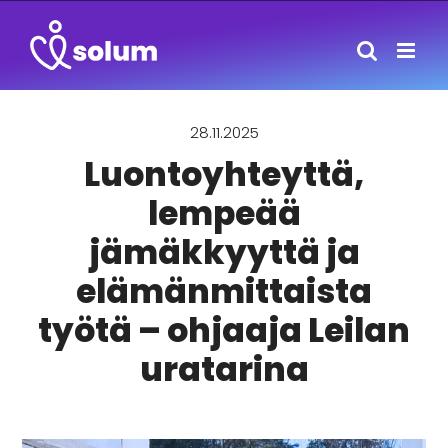
Skip
to
content
28.11.2025
Luontoyhteyttä,
lempeää
jämäkkyyttä ja
elämänmittaista
työtä – ohjaaja Leilan
uratarina