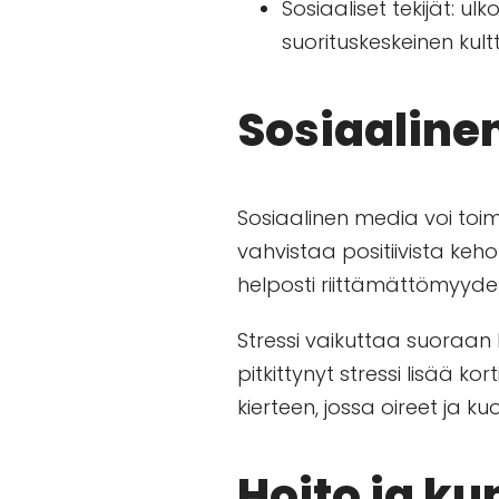
Sosiaaliset tekijät: u
suorituskeskeinen kult
Sosiaalinen
Sosiaalinen media voi toim
vahvistaa positiivista ke
helposti riittämättömyyden
Stressi vaikuttaa suoraan
pitkittynyt stressi lisää k
kierteen, jossa oireet ja k
Hoito ja k