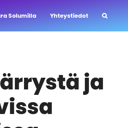
ra Solumilla
Yhteystiedot
rrystä ja
vissa