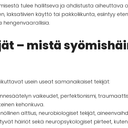
yömisestä tulee hallitseva ja ahdistusta aiheuttav
, laksatiivien käyttö tai pakkoliikunta, esiintyy ete
la hengenvaarallisia.
jät – mistä syömishäi
ikuttavat usein useat samanaikaiset tekijät:
tunnesäätelyn vaikeudet, perfektionismi, traumaattise
elteinen kehonkuva.
innöllinen alttius, neurobiologiset tekijät, aineenvai
tyvät häiriöt sekä neuropsykologiset piirteet, kuten 