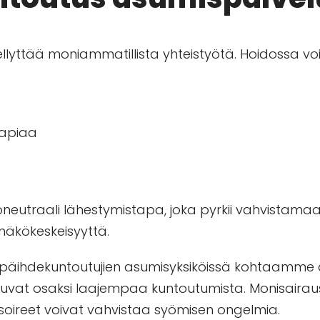
ellyttää moniammatillista yhteistyötä. Hoidossa 
rapiaa
neutraali lähestymistapa, joka pyrkii vahvistam
näkökeskeisyyttä.
 päihdekuntoutujien asumisyksiköissä
kohtaamme as
uvat osaksi laajempaa kuntoutumista. Monisairaus
ysoireet voivat vahvistaa syömisen ongelmia.