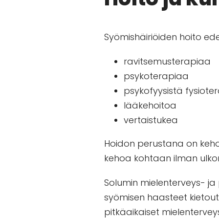
Syömishäiriöiden hoito ed
ravitsemusterapiaa
psykoterapiaa
psykofyysistä fysiote
lääkehoitoa
vertaistukea
Hoidon perustana on keho
kehoa kohtaan ilman ulko
Solumin
mielenterveys- ja
syömisen haasteet kietout
pitkäaikaiset mielenterve