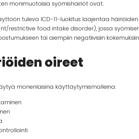
ten monimuotoisia syömishäiriöt ovat.
töön tuleva ICD-11-luokitus laajentaa häiriöiden 
ant/restrictive food intake disorder), jossa syömis
koostumukseen tai aiempiin negatiivisiin kokemuksii
iöiden oireet
täytyä monenlaisina käyttäytymismalleina:
ttaminen
inen
a
ontrollointi