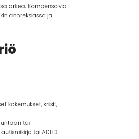
a osa arkea. Kompensoivia
nkin anoreksiassa ja
riö
t kokemukset, kriisit,
hduntaan tai
autismikirjo tai ADHD.