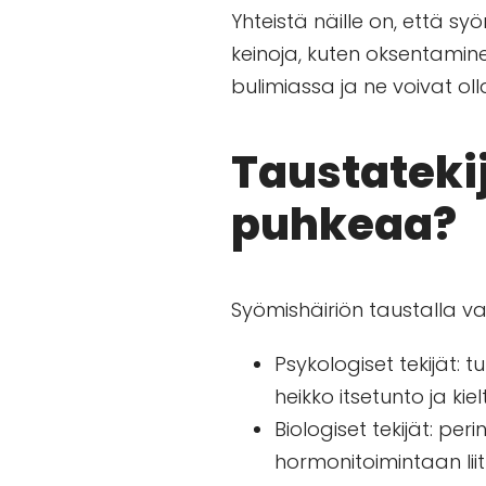
Yhteistä näille on, että s
keinoja, kuten oksentaminen
bulimiassa ja ne voivat ol
Taustateki
puhkeaa?
Syömishäiriön taustalla va
Psykologiset tekijät: 
heikko itsetunto ja ki
Biologiset tekijät: per
hormonitoimintaan liit