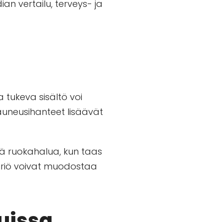
ian vertailu, terveys- ja
 tukeva sisältö voi
auneusihanteet lisäävät
ää ruokahalua, kun taas
häiriö voivat muodostaa
uissa