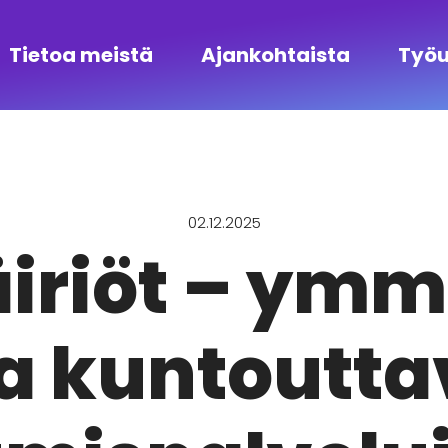
Tietoa meistä
Ajankohtaista
Työu
02.12.2025
iriöt – ymmä
a kuntoutta