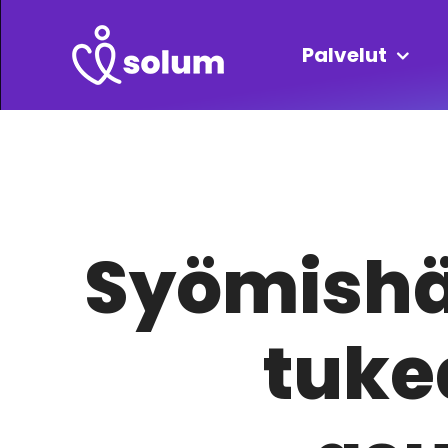
Skip
to
Palvelut
content
Syömishä
tuke