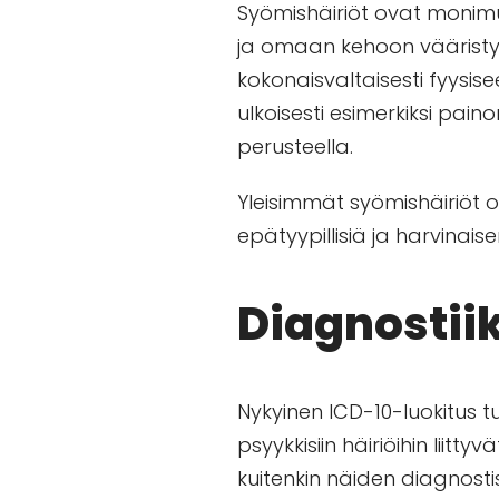
Syömishäiriöt ovat monim
ja omaan kehoon vääristyy.
kokonaisvaltaisesti fyysis
ulkoisesti esimerkiksi pai
perusteella.
Yleisimmät syömishäiriöt ov
epätyypillisiä ja harvinai
Diagnostiik
Nykyinen ICD-10-luokitus t
psyykkisiin häiriöihin liit
kuitenkin näiden diagnosti