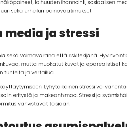
lkonäköpaineet, laihuuden ihannointi, sosiaalisen med
tuuri sekä urheilun painovaatimukset.
 media ja stressi
ia sekä voimavarana että riskitekijänä. Hyvinvointia
honkuvaa, mutta muokatut kuvat ja epärealistiset k
 tunteita ja vertailua.
 käyttäytymiseen. Lyhytaikainen stressi voi vähent
ortisolin eritystä ja makeanhimoa. Stressi ja syömis
uormitus vahvistavat toisiaan.
untoutus asumispalvel