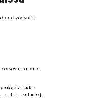
voidaan hyödyntää:
aan arvostusta omaa
iakkaita, joiden
, matala itsetunto ja