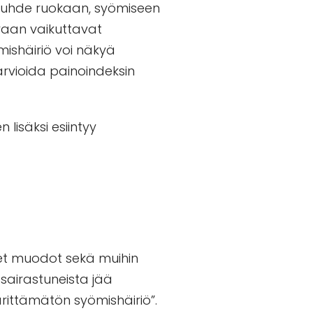
 suhde ruokaan, syömiseen
 vaan vaikuttavat
mishäiriö voi näkyä
arvioida painoindeksin
 lisäksi esiintyy
iset muodot sekä muihin
 sairastuneista jää
ärittämätön syömishäiriö”.