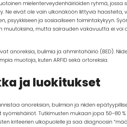
uotoinen mielenterveydenhäiriöiden ryhmä, jossa
 Ne eivät ole vain ulkonäköön liittyviä haasteita,
een, psyykkiseen ja sosiaaliseen toimintakykyyn. Syö
non muutoksina, mutta sairauden vakavuutta ei voi 
at anoreksia, bulimia ja ahmintahäiriö (BED). Niiden
sempia muotoja, kuten ARFID sekä ortoreksia.
ka ja luokitukset
unnistaa anoreksian, bulimian ja niiden epätyypill
tyvät syömishäiriöt. Tutkimusten mukaan jopa 50–80 %
sten kriteerien ulkopuolelle ja saa diagnoosin “mä