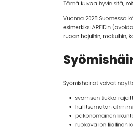
Tämä kuvaa hyvin sitä, mi
Vuonna 2028 Suomessa käyt
esimerkiksi ARFIDin (avoid
ruoan hajuihin, makuihin, 
Syömishäir
Syömishäiriöt voivat näyt
syömisen tiukka rajoi
hallitsematon ahmim
pakonomainen liikunt
ruokavalion liiallinen k