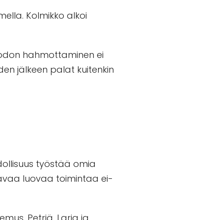
mella. Kolmikko alkoi
n muodon hahmottaminen ei
en jälkeen palat kuitenkin
hdollisuus työstää omia
vaa luovaa toimintaa ei-
mus. Petriä, Laria ja