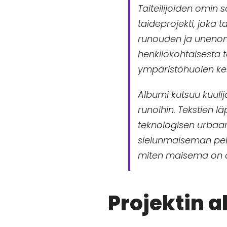
Taiteilijoiden omin
taideprojekti, joka
runouden ja unenoma
henkilökohtaisesta 
ympäristöhuolen kes
Albumi kutsuu kuulij
runoihin. Tekstien 
teknologisen urbaani
sielunmaiseman peili
miten maisema on ai
Projektin a