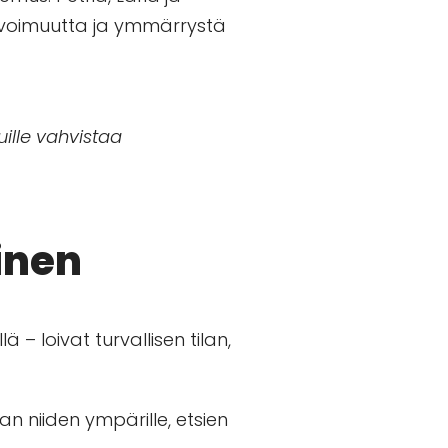
 avoimuutta ja ymmärrystä
ille vahvistaa
inen
 – loivat turvallisen tilan,
an niiden ympärille, etsien