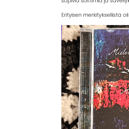
sopivia soittimia ja sävellyk
Erityisen merkityksellistä o