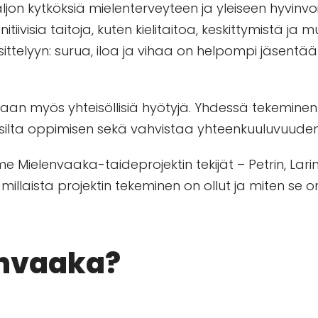
jon kytköksiä mielenterveyteen ja yleiseen hyvinvoint
tiivisia taitoja, kuten kielitaitoa, keskittymistä ja m
ttelyyn: surua, iloa ja vihaa on helpompi jäsentää
an myös yhteisöllisiä hyötyjä. Yhdessä tekemine
silta oppimisen sekä vahvistaa yhteenkuuluvuuden
Mielenvaaka-taideprojektin tekijät – Petrin, Lari
llaista projektin tekeminen on ollut ja miten se o
envaaka?