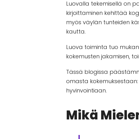
Luovalla tekemisellä on pal
kirjoittaminen kehittää kogni
myös väylän tunteiden käsi
kautta.
Luova toiminta tuo mukana
kokemusten jakamisen, toi
Tässä blogissa päästämme 
omasta kokemuksestaan: mi
hyvinvointiaan.
Mikä Miel