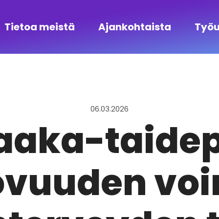
Tietoa meistä
Ajankohtaista
Työu
06.03.2026
aaka-taidepr
ovuuden vo