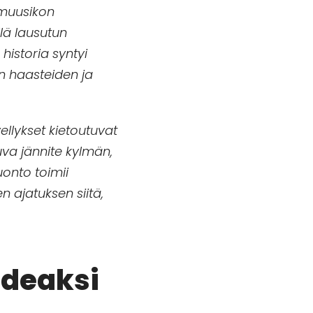
 muusikon
lä lausutun
istoria syntyi
n haasteiden ja
ellykset kietoutuvat
uva jännite kylmän,
uonto toimii
n ajatuksen siitä,
ideaksi