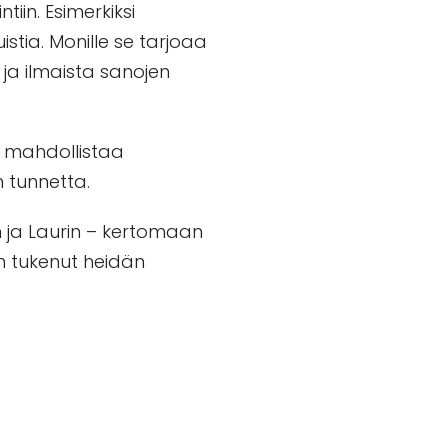
iin. Esimerkiksi
uistia. Monille se tarjoaa
 ja ilmaista sanojen
n mahdollistaa
 tunnetta.
n ja Laurin – kertomaan
n tukenut heidän