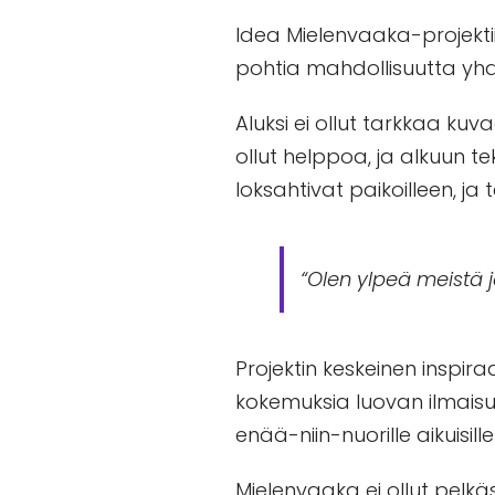
Idea Mielenvaaka-projektii
pohtia mahdollisuutta yhdi
Aluksi ei ollut tarkkaa kuv
ollut helppoa, ja alkuun t
loksahtivat paikoilleen, ja
“Olen ylpeä meistä ja
Projektin keskeinen inspir
kokemuksia luovan ilmais
enää-niin-nuorille aikuisill
Mielenvaaka ei ollut pelkä