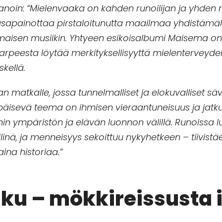
 sanoin: “Mielenvaaka on kahden runoilijan ja yhden
 tasapainottaa pirstaloitunutta maailmaa yhdistämäl
isen musiikin. Yhtyeen esikoisalbumi Maisema on h
tarpeesta löytää merkityksellisyyttä mielenterveyde
kellä.
an matkalle, jossa tunnelmalliset ja elokuvalliset säv
läpäisevä teema on ihmisen vieraantuneisuus ja jatk
n ympäristön ja elävän luonnon välillä. Runoissa l
nä, ja menneisyys sekoittuu nykyhetkeen – tiivistäe
na historiaa.”
lku – mökkireissusta 