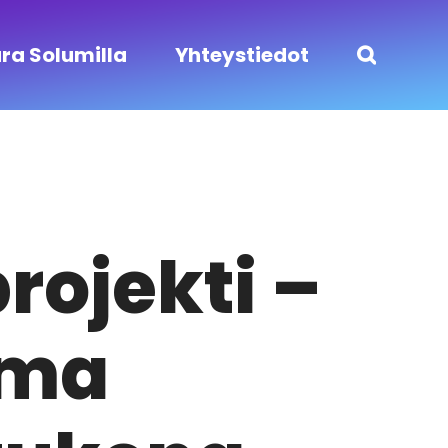
ra Solumilla
Yhteystiedot
ojekti –
ima