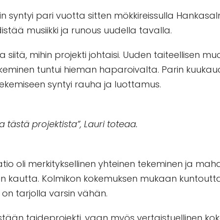
n syntyi pari vuotta sitten mökkireissulla Hankasal
stää musiikki ja runous uudella tavalla.
aa siitä, mihin projekti johtaisi. Uuden taiteellise
ekeminen tuntui hieman haparoivalta. Parin kuukaud
 tekemiseen syntyi rauha ja luottamus.
 tästä projektista”, Lauri toteaa.
aatio oli merkityksellinen yhteinen tekeminen ja ma
un kautta. Kolmikon kokemuksen mukaan kuntoutta
e on tarjolla varsin vähän.
stään taideprojekti, vaan myös vertaistuellinen koke