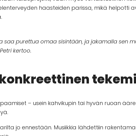
elenterveyden haasteiden parissa, mikä helpotti
.
ta saa purettua omaa sisintään, ja jakamalla sen mu
Petri kertoo.
 konkreettinen tekem
tapaamiset – usein kahvikupin tai hyvän ruoan äärellä
tyä.
 Larilta jo ennestään. Musiikkia lähdettiin rakentama