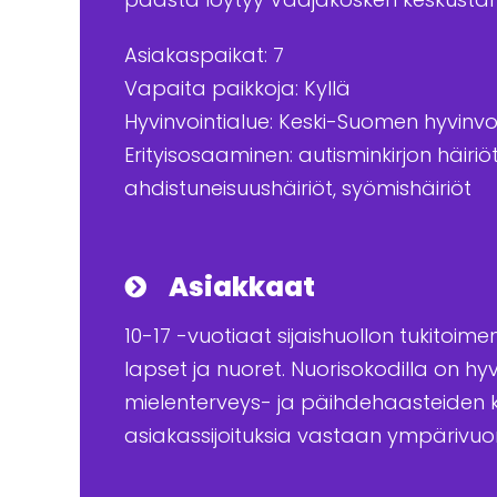
Asiakaspaikat: 7
Vapaita paikkoja: Kyllä
Hyvinvointialue: Keski-Suomen hyvinvo
Erityisosaaminen: autisminkirjon häiri
ahdistuneisuushäiriöt, syömishäiriöt
Asiakkaat
10-17 -vuotiaat sijaishuollon tukitoime
lapset ja nuoret. Nuorisokodilla on hy
mielenterveys- ja päihdehaasteiden
asiakassijoituksia vastaan ympärivu