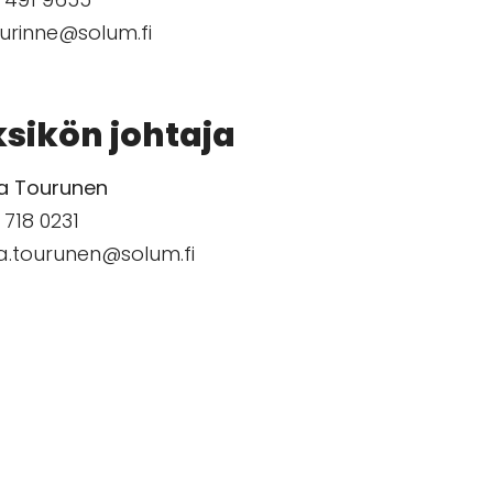
jurinne@solum.fi
sikön johtaja
a Tourunen
 718 0231
a.tourunen@solum.fi