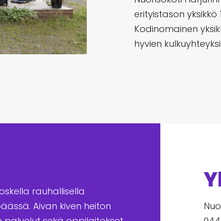
erityistason yksikkö 1
Kodinomainen yksik
hyvien kulkuyhteyksi
Y
skella rauhallisella
päässä. Aivan kiven heiton
Nuor
palvelut sekä oppilaitokset.
044