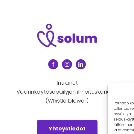
Intranet
Väärinkäytösepäilyjen ilmoituskanava
(Whistle blower)
Parhaan ko
tallentaaks
hyväksymine
selauskäytt
jättäminen 
Yhteystiedot
ja toimintoi