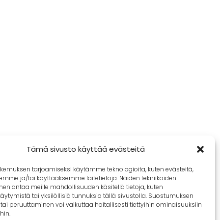
Tämä sivusto käyttää evästeitä
kemuksen tarjoamiseksi käytämme teknologioita, kuten evästeitä,
emme ja/tai käyttääksemme laitetietoja. Näiden tekniikoiden
n antaa meille mahdollisuuden käsitellä tietoja, kuten
äytymistä tai yksilöllisiä tunnuksia tällä sivustolla. Suostumuksen
tai peruuttaminen voi vaikuttaa haitallisesti tiettyihin ominaisuuksiin
hin.