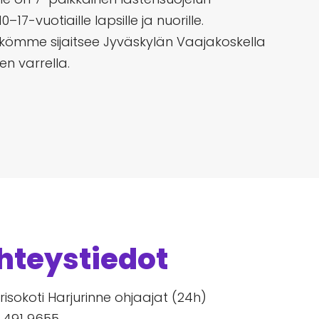
0–17-vuotiaille lapsille ja nuorille.
kömme sijaitsee Jyväskylän Vaajakoskella
en varrella.
hteystiedot
isokoti Harjurinne ohjaajat (24h)
 491 9655