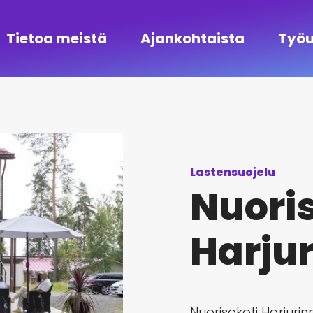
Tietoa meistä
Ajankohtaista
Työu
Lastensuojelu
Nuori
Harju
Nuorisokoti Harjuri