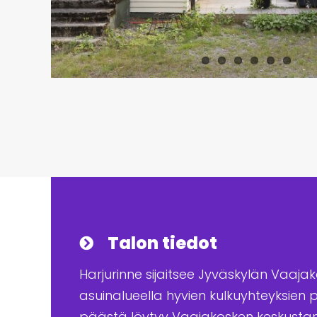
Talon tiedot
Harjurinne sijaitsee Jyväskylän Vaajako
asuinalueella hyvien kulkuyhteyksien 
päästä löytyy Vaajakosken keskustan 