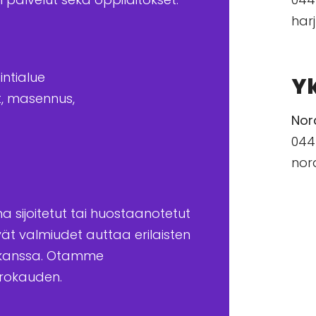
har
intialue
Yk
öt, masennus,
Nor
044
nor
na sijoitetut tai huostaanotetut
vät valmiudet auttaa erilaisten
 kanssa. Otamme
orokauden.