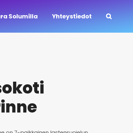
ra Solumilla
Yhteystiedot
sokoti
rinne
nne on 7-paikkainen lastensuojelun